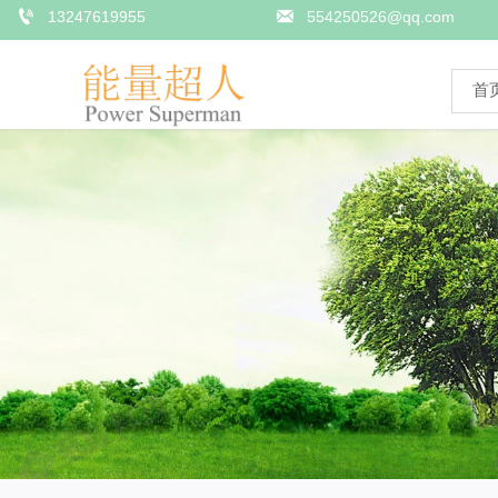


13247619955
554250526@qq.com
首