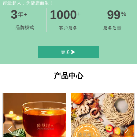
能量超人，为健康而生！
3
1000
99
+
%
年+
品牌模式
客户服务
服务质量

更多
产品中心

