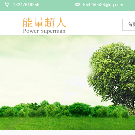


13247619955
554250526@qq.com
首