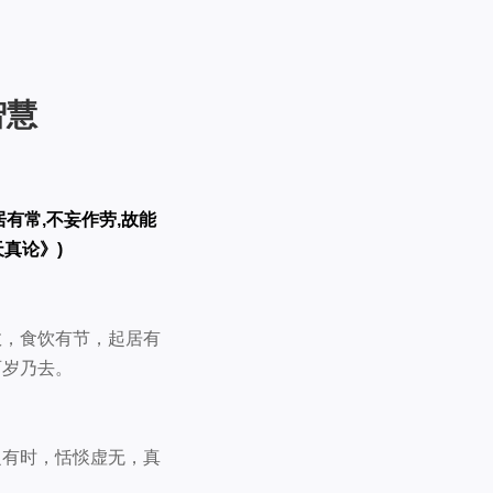
智慧
居有常,不妄作劳,故能
天真论》)
数，食饮有节，起居有
百岁乃去。
之有时，恬惔虚无，真