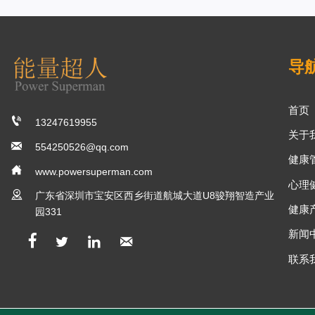
导
首页

13247619955
关于

554250526@qq.com
健康

www.powersuperman.com
心理

广东省深圳市宝安区西乡街道航城大道U8骏翔智造产业
健康
园331
新闻




联系