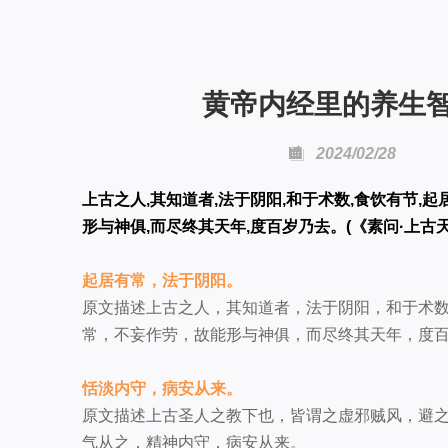
黄帝内经里的养生

2024/02/28
上古之人,其知道者,法于阴阳,和于术数,食饮有节,起
形与神俱,而尽终其天年,度百岁乃去。(《素问·上古
起居有常，法于阴阳。
原文描述上古之人，其知道者，法于阴阳，和于术
常，不妄作劳，故能形与神俱，而尽终其天年，度
恬淡内守，病安从来。
原文描述上古圣人之教下也，皆谓之虚邪贼风，避
气从之，精神内守，病安从来。