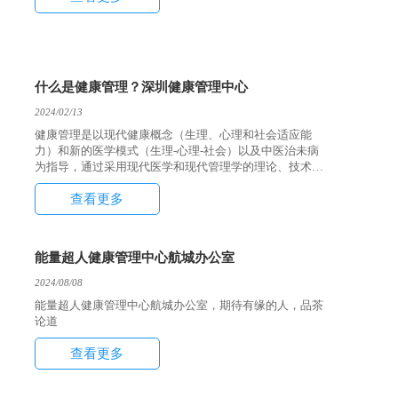
什么是健康管理？深圳健康管理中心
2024/02/13
健康管理是以现代健康概念（生理、心理和社会适应能
力）和新的医学模式（生理-心理-社会）以及中医治未病
为指导，通过采用现代医学和现代管理学的理论、技术、
方法和手段，对个体/群体整体健康状况及其影响健康的
查看更多
危险因素进行全面检测、评估、有效干预与连续跟踪服务
的医学行为及过程。
能量超人健康管理中心航城办公室
2024/08/08
能量超人健康管理中心航城办公室，期待有缘的人，品茶
论道
查看更多