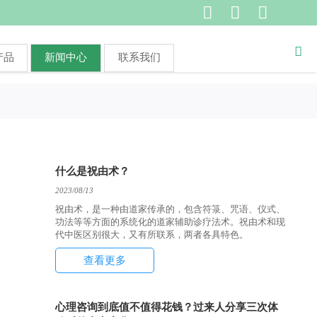




产品
新闻中心
联系我们
什么是祝由术？
2023/08/13
祝由术，是一种由道家传承的，包含符箓、咒语、仪式、
功法等等方面的系统化的道家辅助诊疗法术。祝由术和现
代中医区别很大，又有所联系，两者各具特色。
查看更多
心理咨询到底值不值得花钱？过来人分享三次体