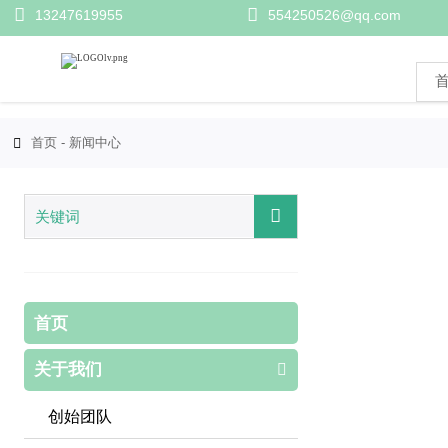


13247619955
554250526@qq.com
首页
-
新闻中心


首页
关于我们

创始团队