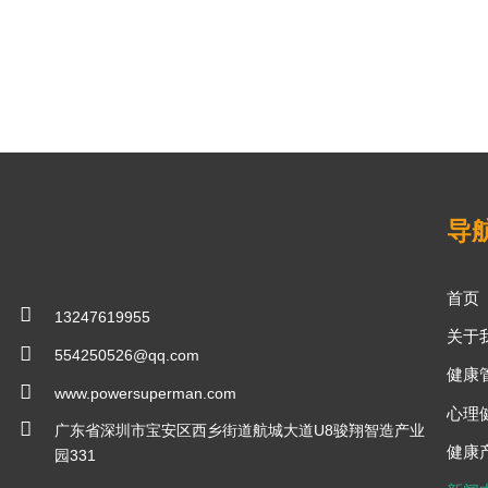
导
首页

13247619955
关于

554250526@qq.com
健康

www.powersuperman.com
心理

广东省深圳市宝安区西乡街道航城大道U8骏翔智造产业
健康
园331